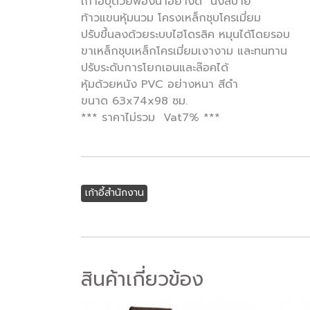
เก้าอี้บุด้วยฟองน้ำอย่างดี นั่งสบาย
ท้าวแขนหุ้มนวม โครงเหล็กชุบโครเมี่ยม
ปรับขึ้นลงด้วยระบบไฮโดรลิค หมุนได้โดยรอบ
ขาเหล็กชุบเหล็กโครเมี่ยมเงางาม และทนทาน
ปรับระดับการโยกเอนและล๊อคได้
หุ้มด้วยหนัง PVC อย่างหนา สีดำ
ขนาด 63x74x98 ซม.
*** ราคาไม่รวม Vat7% ***
เก้าอี้สำนักงาน
สินค้าเกี่ยวข้อง