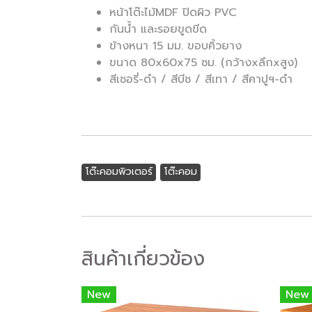
หน้าโต๊ะไม้MDF ปิดผิว PVC
กันน้ำ และรอยขูดขีด
ข้างหนา 15 มม. ขอบคิ้วยาง
ขนาด 80x60x75 ซม. (กว้างxลึกxสูง)
สีเชอรี่-ดำ / สีบีช / สีเทา / สีคาปูฯ-ดำ
โต๊ะคอมพิวเตอร์
โต๊ะคอม
สินค้าเกี่ยวข้อง
New
New