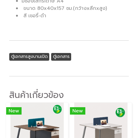
มีช่องใส่กระดาษ A4
ขนาด 80x40x157 ซม.(กว้างxลึกxสูง)
สี เชอรี่-ดำ
ตู้เอกสารสูงบานเปิด
ตู้เอกสาร
สินค้าเกี่ยวข้อง
New
New