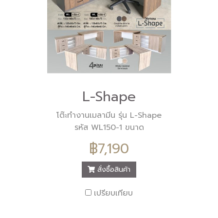
L-Shape
โต๊ะทำงานเมลามีน รุ่น L-Shape
รหัส WL150-1 ขนาด
150x140x75 ซม. (กว้าง
฿7,190
หลึกxสูง) ตัวโต๊ะ = 120x60x75
Cm. สี ไวท์-คาราเมล สี กรา
สั่งซื้อสินค้า
ไฟต์-มอคค่า
เปรียบเทียบ